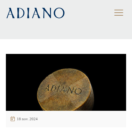
ES
/
EN
/
FR
18 nov. 2024