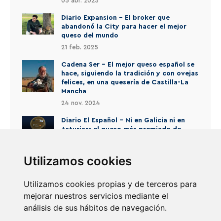
05 abr. 2025
Diario Expansion - El broker que
Noticias
abandonó la City para hacer el mejor
queso del mundo
Contacto
21 feb. 2025
ES
EN
FR
/
/
Cadena Ser - El mejor queso español se
hace, siguiendo la tradición y con ovejas
felices, en una quesería de Castilla-La
Mancha
24 nov. 2024
Diario El Español - Ni en Galicia ni en
Asturias: el queso más premiado de
España se hace en un pueblo de La
Mancha
Utilizamos cookies
19 nov. 2024
Utilizamos cookies propias y de terceros para
mejorar nuestros servicios mediante el
análisis de sus hábitos de navegación.