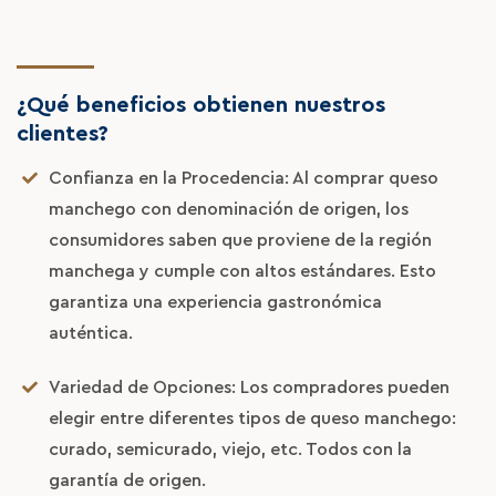
¿Qué beneficios obtienen nuestros
clientes?
Confianza en la Procedencia: Al comprar queso
manchego con denominación de origen, los
La Finca
consumidores saben que proviene de la región
Ganadería
manchega y cumple con altos estándares. Esto
garantiza una experiencia gastronómica
Nuestros Quesos
auténtica.
Premios
Variedad de Opciones: Los compradores pueden
Tienda Online
elegir entre diferentes tipos de queso manchego:
curado, semicurado, viejo, etc. Todos con la
D.O.
garantía de origen.