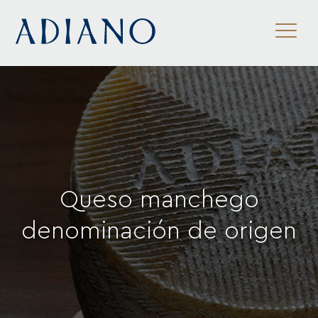
ES
/
EN
/
FR
Queso manchego
denominación de origen