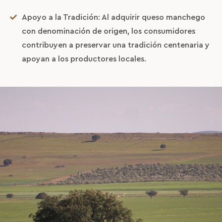
Medio Ambiente
Apoyo a la Tradición: Al adquirir queso manchego
Nuestra tienda
con denominación de origen, los consumidores
contribuyen a preservar una tradición centenaria y
Noticias
apoyan a los productores locales.
Contacto
ES
EN
FR
/
/