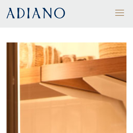
ES
/
EN
/
FR