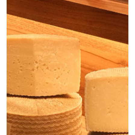
D.O.
Medio Ambiente
Nuestra tienda
Noticias
Contacto
ES
EN
FR
/
/