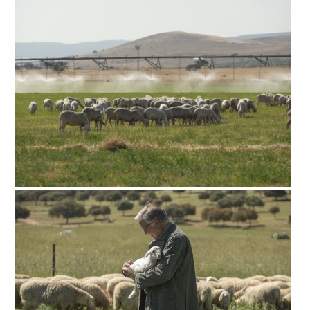
Boutique Online
D.O.
Environnement
La Boutique
Blog
Contact
ES
EN
FR
/
/