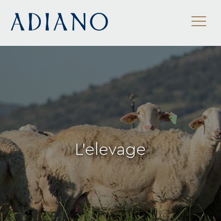
ES
/
EN
/
FR
L'elevage