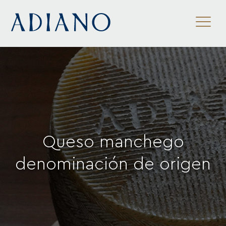
ES
/
EN
/
FR
Queso manchego
denominación de origen